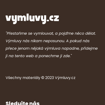
"Přestaňme se vymlouvat, a pojďme něco dělat.
Výmluvy nás nikam neposunou. A pokud nás
přece jenom nějaká výmluva napadne, přidejme
ji na tento web a ponechme ji zde."
Všechny ma
ter
iály © 2023
Výmluvy.cz
Sledujte nás