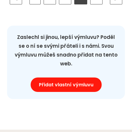
Zaslechl si jinou, lepší výmluvu? Poděl
se o ní se svými přáteli i s námi. Svou
výmluvu můžeš snadno přidat na tento
web.
Přidat vlastní výmluvu