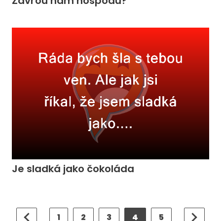
Zavřou nám hospodu?
Je sladká jako čokoláda
1
2
3
4
5