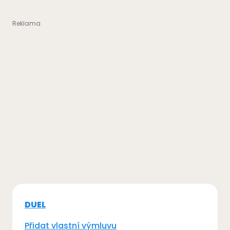
DUEL
Přidat vlastní výmluvu