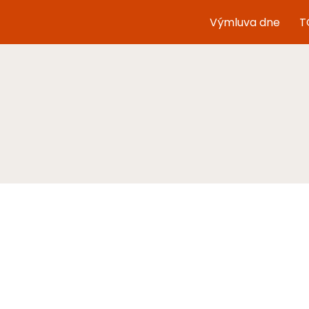
Výmluva dne
T