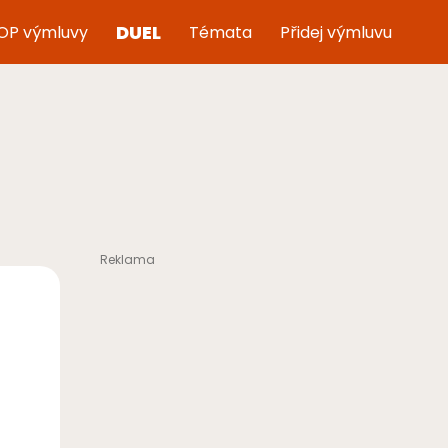
DUEL
OP výmluvy
Témata
Přidej výmluvu