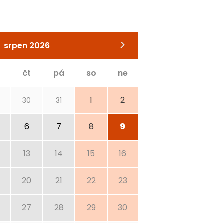
>
srpen 2026
čt
pá
so
ne
1
2
30
31
6
7
8
9
13
14
15
16
20
21
22
23
27
28
29
30