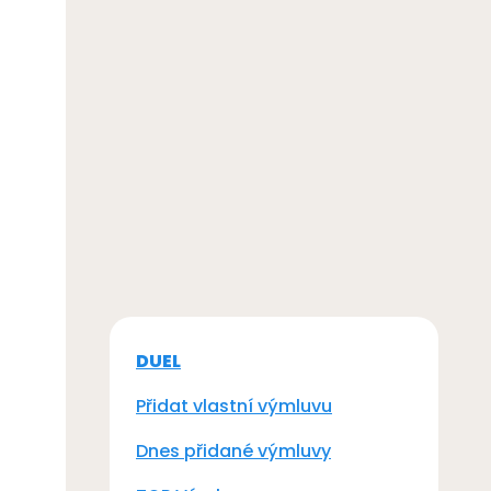
DUEL
Přidat vlastní výmluvu
Dnes přidané výmluvy