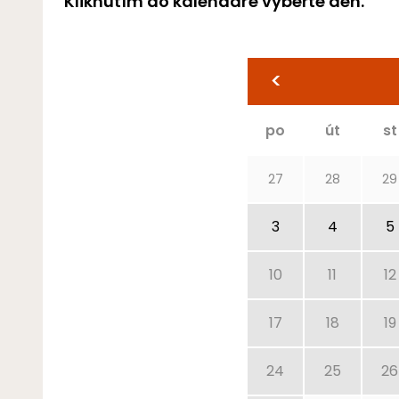
Kliknutím do kalendáře vyberte den.
<
po
út
st
27
28
29
3
4
5
10
11
12
17
18
19
24
25
26