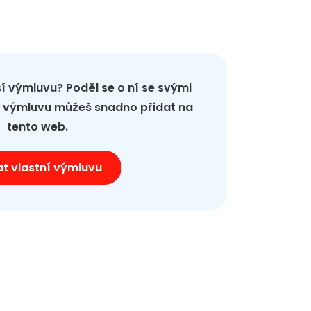
pší výmluvu? Poděl se o ní se svými
ou výmluvu můžeš snadno přidat na
tento web.
at vlastní výmluvu