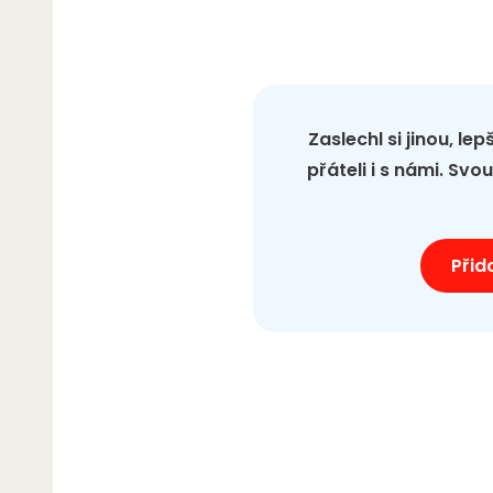
Zaslechl si jinou, le
přáteli i s námi. Sv
Přid