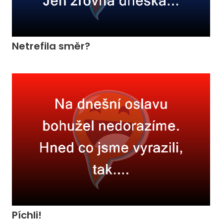
Netrefila směr?
Píchli!