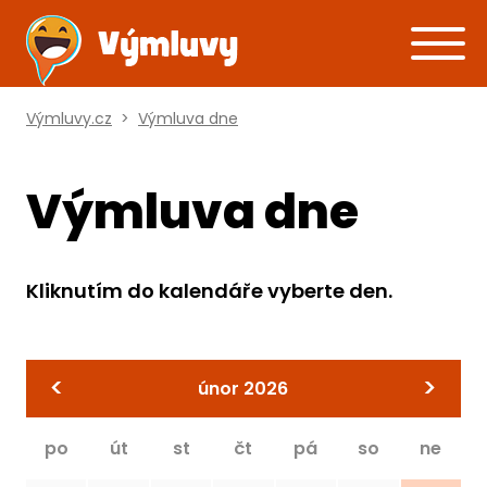
Výmluvy.cz
>
Výmluva dne
Výmluva dne
Kliknutím do kalendáře vyberte den.
<
>
únor 2026
po
út
st
čt
pá
so
ne