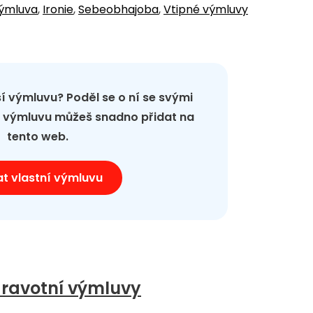
výmluva
,
Ironie
,
Sebeobhajoba
,
Vtipné výmluvy
pší výmluvu? Poděl se o ní se svými
ou výmluvu můžeš snadno přidat na
tento web.
at vlastní výmluvu
ravotní výmluvy