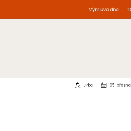
Výmluva dne
T
Jirka
05. března