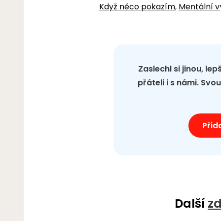
Když něco pokazím
,
Mentální 
Zaslechl si jinou, le
přáteli i s námi. Sv
Přid
Další
zd