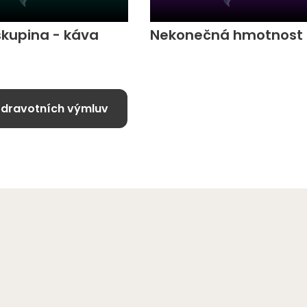
skupina - káva
Nekonečná hmotnost
zdravotních výmluv