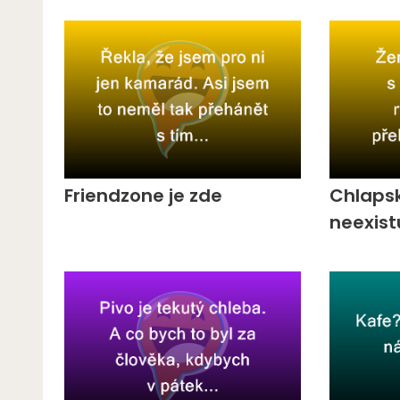
Friendzone je zde
Chlaps
neexist