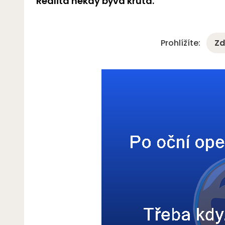
Realita někdy bývá krutá.
Prohlížíte:
Zd