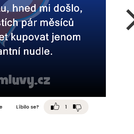
te
Líbilo se?
1