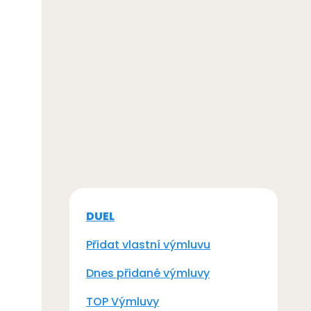
DUEL
Přidat vlastní výmluvu
Dnes přidané výmluvy
TOP Výmluvy