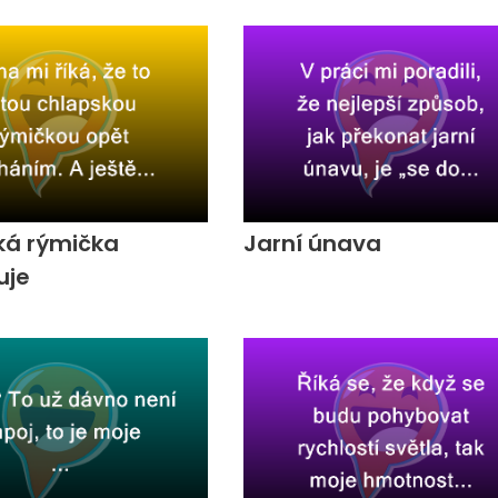
ká rýmička
Jarní únava
uje