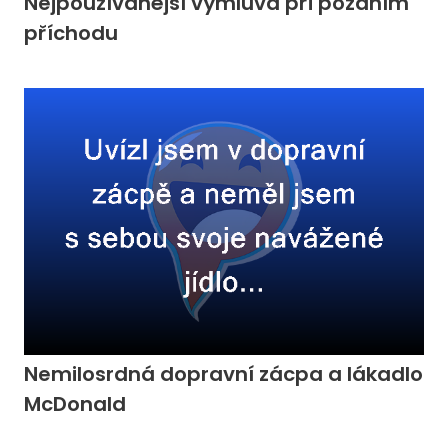
Nejpoužívanější výmluva při pozdním
příchodu
Nemilosrdná dopravní zácpa a lákadlo
McDonald