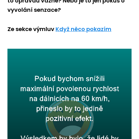
to opravdu vážně? Nebo je to jen pokus o
vyvolání senzace?
Ze sekce výmluv
Když něco pokazím