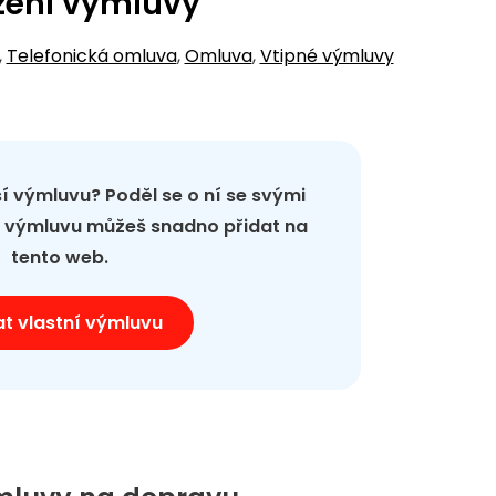
zení výmluvy
,
Telefonická omluva
,
Omluva
,
Vtipné výmluvy
pší výmluvu? Poděl se o ní se svými
ou výmluvu můžeš snadno přidat na
tento web.
at vlastní výmluvu