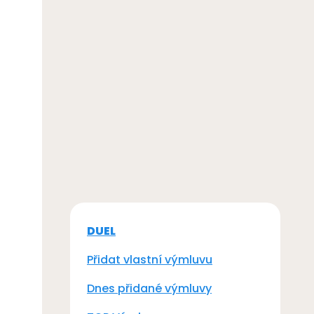
DUEL
Přidat vlastní výmluvu
Dnes přidané výmluvy