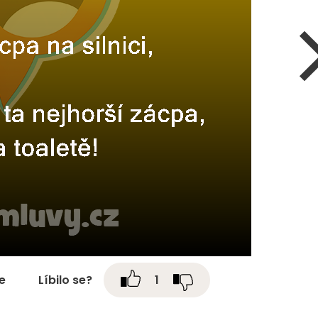
te
Líbilo se?
1