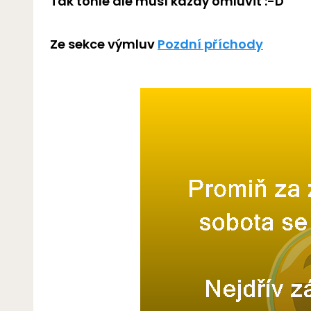
Tak tohle ale musí každý omluvit :-D
Ze sekce výmluv
Pozdní příchody