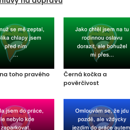
mluvy na dopravu
 na toho pravého
Černá kočka a
pověrčivost