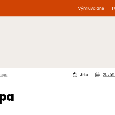
Výmluva dne
T
ácpa
Jirka
21. zář
cpa