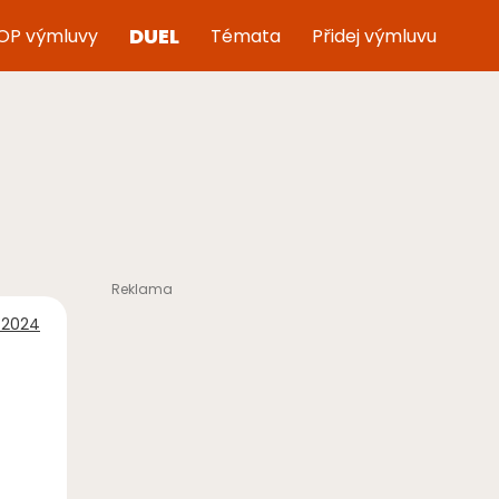
DUEL
OP výmluvy
Témata
Přidej výmluvu
í 2024