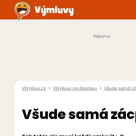
Výmluvy.cz
>
Výmluvy na dopravu
>
Všude samá z
Všude samá zá