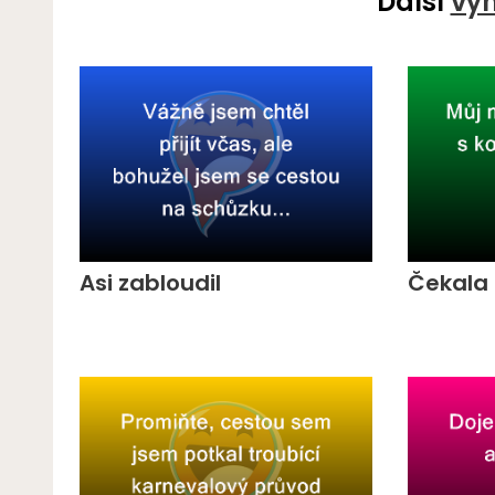
Další
vý
Asi zabloudil
Čekala