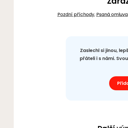
Zařa
Pozdní příchody
,
Psaná omluva
Zaslechl si jinou, le
přáteli i s námi. Sv
Přid