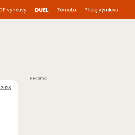
DUEL
OP výmluvy
Témata
Přidej výmluvu
 2023