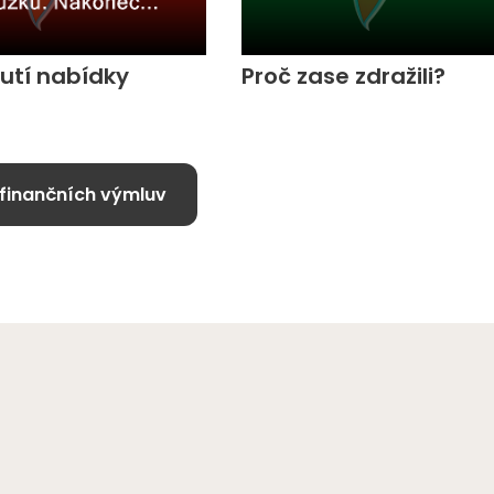
utí nabídky
Proč zase zdražili?
 finančních výmluv