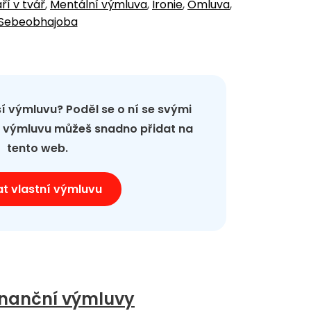
ří v tvář
,
Mentální výmluva
,
Ironie
,
Omluva
,
Sebeobhajoba
pší výmluvu? Poděl se o ní se svými
ou výmluvu můžeš snadno přidat na
tento web.
at vlastní výmluvu
inanční výmluvy