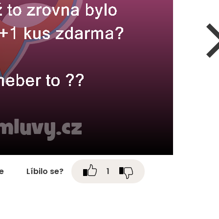
te
Líbilo se?
1