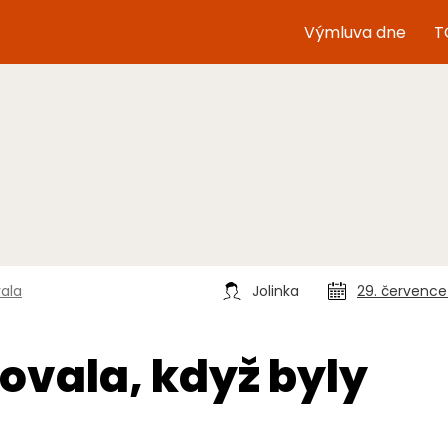
Výmluva dne
T
ala
Jolinka
29. července
vala, když byly