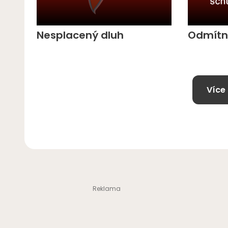
Nesplacený dluh
Odmítn
Více