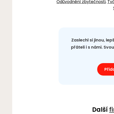
Odůvodnění zbytečnosti
,
Tvá
Zaslechl si jinou, le
přáteli i s námi. Sv
Přid
Další
f