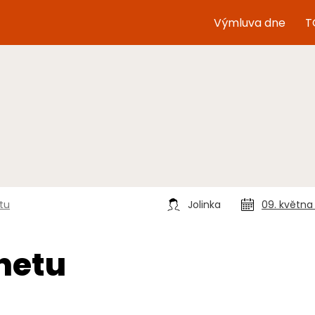
Výmluva dne
T
tu
Jolinka
09. května
netu