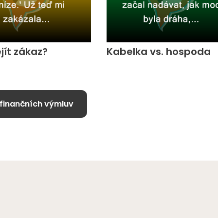
jít zákaz?
Kabelka vs. hospoda
 finančních výmluv