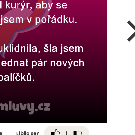
te
Líbilo se?
1