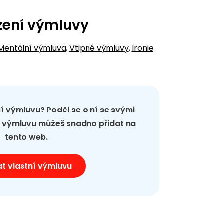
zení výmluvy
Mentální výmluva
,
Vtipné výmluvy
,
Ironie
pší výmluvu? Poděl se o ní se svými
ou výmluvu můžeš snadno přidat na
tento web.
at vlastní výmluvu