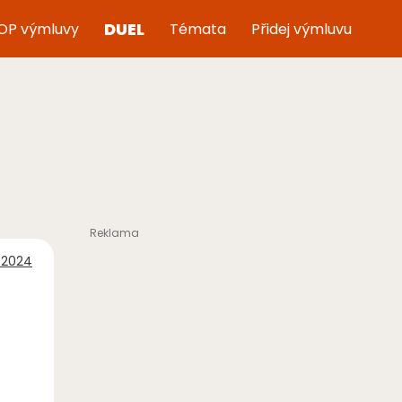
DUEL
OP výmluvy
Témata
Přidej výmluvu
 2024