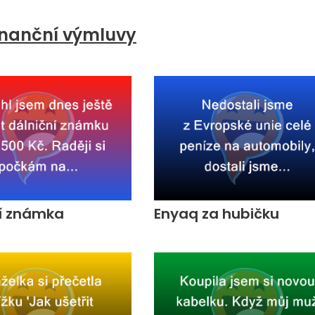
inanční výmluvy
ní známka
Enyaq za hubičku