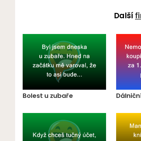
Další
f
Bolest u zubaře
Dálnič