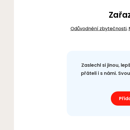
Zařa
Odůvodnění zbytečnosti
,
Zaslechl si jinou, le
přáteli i s námi. Sv
Přid