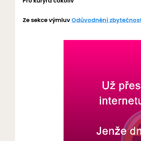
Pro kurýra cokoliv
Ze sekce výmluv
Odůvodnění zbytečnost