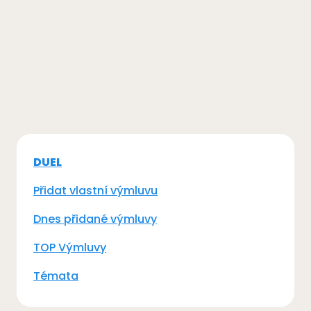
DUEL
Přidat vlastní výmluvu
Dnes přidané výmluvy
TOP Výmluvy
Témata