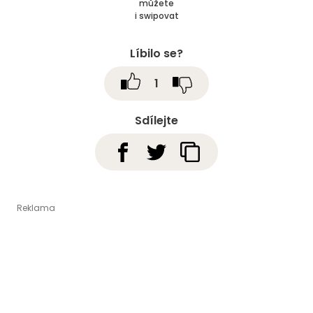
můžete
i swipovat
Líbilo se?
1
Sdílejte