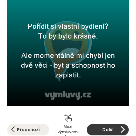
Mezi
Předchozí
Další
výmluvami