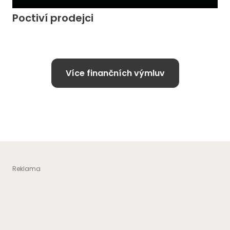
Poctiví prodejci
Více finančních výmluv