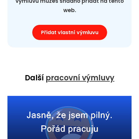
výmluvu můžeš snadno přidat na tento
web.
Přidat vlastní výmluvu
Další
pracovní výmluvy