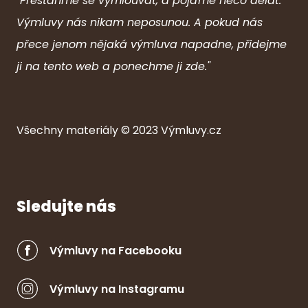
"Přestaňme se vymlouvat, a pojďme něco dělat.
Výmluvy nás nikam neposunou. A pokud nás
přece jenom nějaká výmluva napadne, přidejme
ji na tento web a ponechme ji zde."
Všechny ma
ter
iály © 2023
Výmluvy.cz
Sledujte nás
Výmluvy na Facebooku
Výmluvy na Instagramu