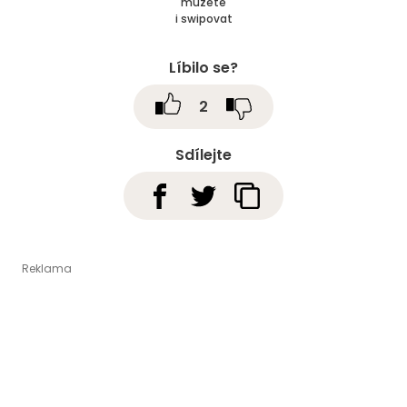
můžete
i swipovat
Líbilo se?
2
Sdílejte