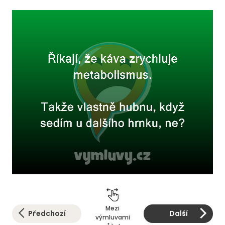
Mezi
Předchozí
Další
výmluvami