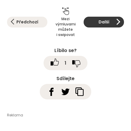
Mezi
Předchozí
Další
výmluvami
můžete
i swipovat
Líbilo se?
1
Sdílejte