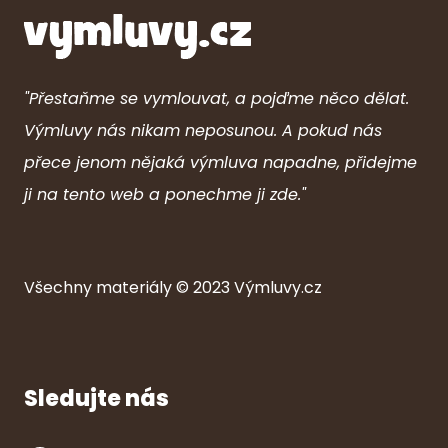
"Přestaňme se vymlouvat, a pojďme něco dělat.
Výmluvy nás nikam neposunou. A pokud nás
přece jenom nějaká výmluva napadne, přidejme
ji na tento web a ponechme ji zde."
Všechny ma
ter
iály © 2023
Výmluvy.cz
Sledujte nás