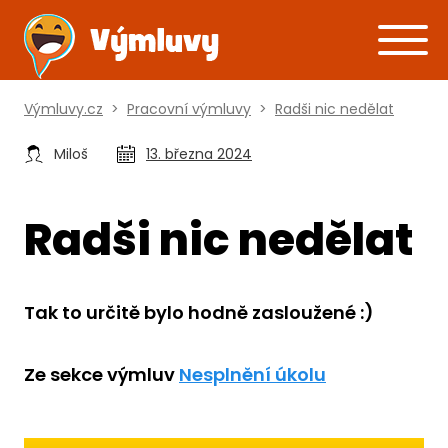
Výmluvy.cz
>
Pracovní výmluvy
>
Radši nic nedělat
Miloš
13. března 2024
Radši nic nedělat
Tak to určitě bylo hodně zasloužené :)
Ze sekce výmluv
Nesplnění úkolu