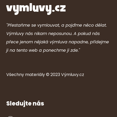
"Přestaňme se vymlouvat, a pojďme něco dělat.
Výmluvy nás nikam neposunou. A pokud nás
přece jenom nějaká výmluva napadne, přidejme
ji na tento web a ponechme ji zde."
Všechny ma
ter
iály © 2023
Výmluvy.cz
Sledujte nás