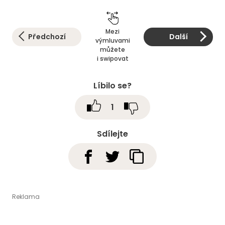
Mezi
Předchozí
Další
výmluvami
můžete
i swipovat
Líbilo se?
1
Sdílejte