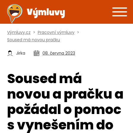
Výmluvy.cz
>
Pracovní výmluvy
>
Soused má novou pračku
Jirka
08. června 2023
Soused má
novou a pračku a
požádal o pomoc
s vynešením do