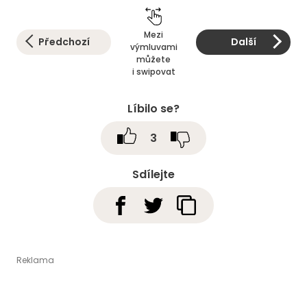
Mezi
Předchozí
Další
výmluvami
můžete
i swipovat
Líbilo se?
3
Sdílejte