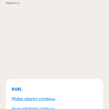
DUEL
Přidat vlastní výmluvu
Dnes přidané výmluvy