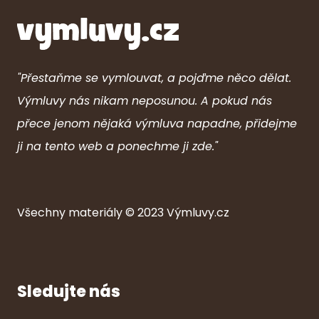
"Přestaňme se vymlouvat, a pojďme něco dělat.
Výmluvy nás nikam neposunou. A pokud nás
přece jenom nějaká výmluva napadne, přidejme
ji na tento web a ponechme ji zde."
Všechny ma
ter
iály © 2023
Výmluvy.cz
Sledujte nás