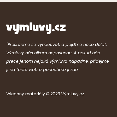
"Přestaňme se vymlouvat, a pojďme něco dělat.
Výmluvy nás nikam neposunou. A pokud nás
přece jenom nějaká výmluva napadne, přidejme
ji na tento web a ponechme ji zde."
Všechny ma
ter
iály © 2023
Výmluvy.cz