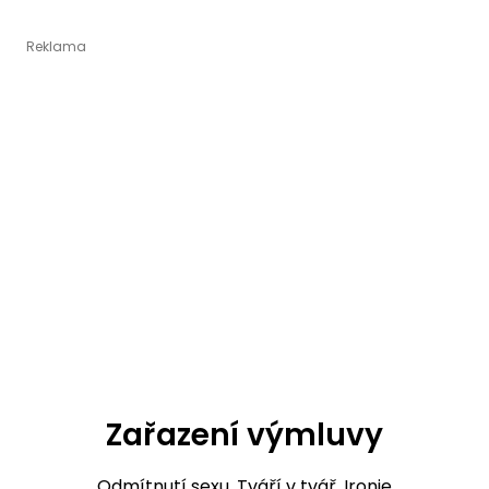
Zařazení výmluvy
Odmítnutí sexu
,
Tváří v tvář
,
Ironie