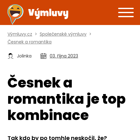
Výmluvy.cz
>
Společenské výmluvy
>
Česnek a romantika
Jolinka
03. října 2023
Česnek a
romantika je top
kombinace
Tak kdo by po tomhle neskočil, že?