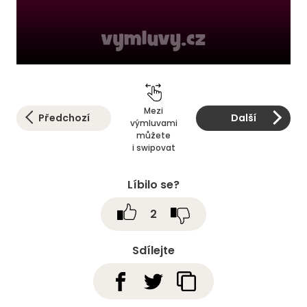
Mezi
Předchozí
Další
výmluvami
můžete
i swipovat
Líbilo se?
2
Sdílejte