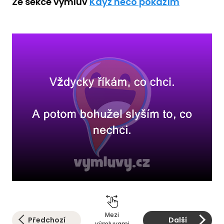
Ze sekce výmluv
Když něco pokazím
Mezi
Předchozí
Další
výmluvami