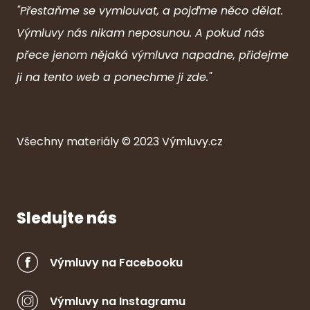
"Přestaňme se vymlouvat, a pojďme něco dělat.
Výmluvy nás nikam neposunou. A pokud nás
přece jenom nějaká výmluva napadne, přidejme
ji na tento web a ponechme ji zde."
Všechny ma
ter
iály © 2023
Výmluvy.cz
Sledujte nás
Výmluvy na Facebooku
Výmluvy na Instagramu