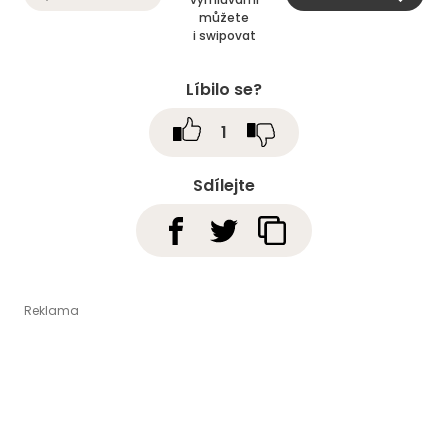
můžete
i swipovat
Líbilo se?
1
Sdílejte