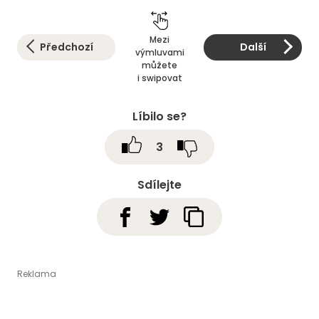
Mezi
Předchozí
Další
výmluvami
můžete
i swipovat
Líbilo se?
3
Sdílejte