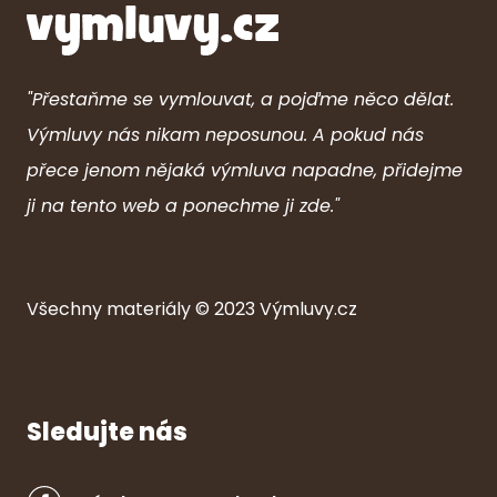
"Přestaňme se vymlouvat, a pojďme něco dělat.
Výmluvy nás nikam neposunou. A pokud nás
přece jenom nějaká výmluva napadne, přidejme
ji na tento web a ponechme ji zde."
Všechny ma
ter
iály © 2023
Výmluvy.cz
Sledujte nás