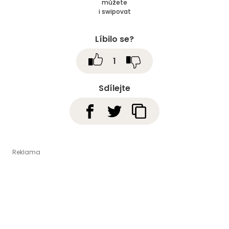
můžete
i swipovat
Líbilo se?
1
Sdílejte