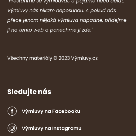
"Přestaňme se vymlouvat, a pojďme něco dělat.
Výmluvy nás nikam neposunou. A pokud nás
přece jenom nějaká výmluva napadne, přidejme
ji na tento web a ponechme ji zde."
Všechny ma
ter
iály © 2023
Výmluvy.cz
Sledujte nás
Výmluvy na Facebooku
Výmluvy na Instagramu