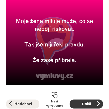
Mezi
Předchozí
Další
výmluvami