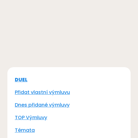
DUEL
Přidat vlastní výmluvu
Dnes přidané výmluvy
TOP Výmluvy
Témata