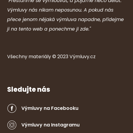
"Přestaňme se vymlouvat, a pojďme něco dělat.
Výmluvy nás nikam neposunou. A pokud nás
přece jenom nějaká výmluva napadne, přidejme
ji na tento web a ponechme ji zde."
Všechny ma
ter
iály © 2023
Výmluvy.cz
Sledujte nás
Výmluvy na Facebooku
Výmluvy na Instagramu