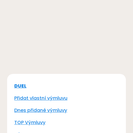
DUEL
Přidat vlastní výmluvu
Dnes přidané výmluvy
TOP Výmluvy