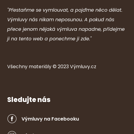
"Přestaňme se vymlouvat, a pojďme něco dělat.
Výmluvy nás nikam neposunou. A pokud nás
přece jenom nějaká výmluva napadne, přidejme
ji na tento web a ponechme ji zde."
Všechny ma
ter
iály © 2023
Výmluvy.cz
Sledujte nás
Výmluvy na Facebooku