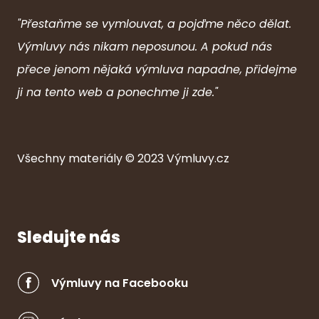
"Přestaňme se vymlouvat, a pojďme něco dělat.
Výmluvy nás nikam neposunou. A pokud nás
přece jenom nějaká výmluva napadne, přidejme
ji na tento web a ponechme ji zde."
Všechny ma
ter
iály © 2023
Výmluvy.cz
Sledujte nás
Výmluvy na Facebooku