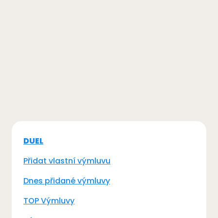
DUEL
Přidat vlastní výmluvu
Dnes přidané výmluvy
TOP Výmluvy