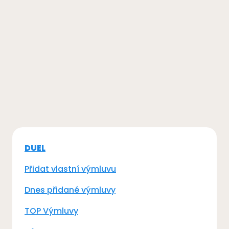
DUEL
Přidat vlastní výmluvu
Dnes přidané výmluvy
TOP Výmluvy