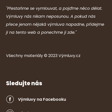
"Přestaňme se vymlouvat, a pojďme něco dělat.
Výmluvy nás nikam neposunou. A pokud nás
přece jenom nějaká výmluva napadne, přidejme
ji na tento web a ponechme ji zde."
Všechny ma
ter
iály © 2023
Výmluvy.cz
Sledujte nás
Výmluvy na Facebooku