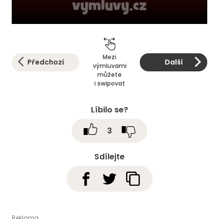
Mezi
Předchozí
Další
výmluvami
můžete
i swipovat
Líbilo se?
3
Sdílejte