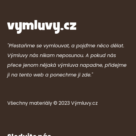
"Přestaňme se vymlouvat, a pojďme něco dělat.
Výmluvy nás nikam neposunou. A pokud nás
přece jenom nějaká výmluva napadne, přidejme
ji na tento web a ponechme ji zde."
Všechny ma
ter
iály © 2023
Výmluvy.cz