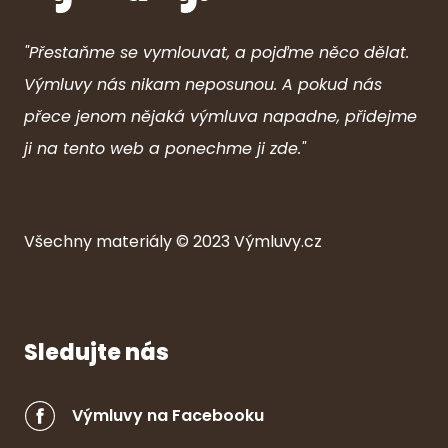
"Přestaňme se vymlouvat, a pojďme něco dělat.
Výmluvy nás nikam neposunou. A pokud nás
přece jenom nějaká výmluva napadne, přidejme
ji na tento web a ponechme ji zde."
Všechny ma
ter
iály © 2023
Výmluvy.cz
Sledujte nás
Výmluvy na Facebooku