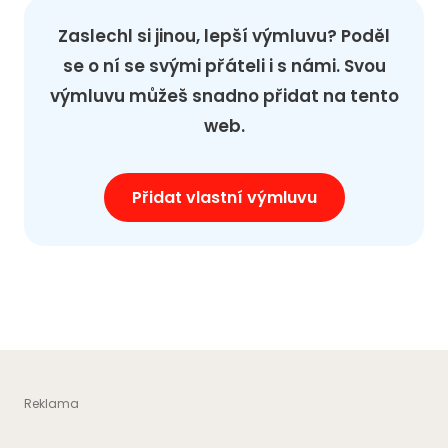
Zaslechl si jinou, lepší výmluvu? Poděl
se o ní se svými přáteli i s námi. Svou
výmluvu můžeš snadno přidat na tento
web.
Přidat vlastní výmluvu