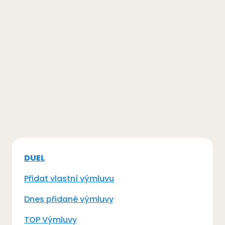
DUEL
Přidat vlastní výmluvu
Dnes přidané výmluvy
TOP Výmluvy