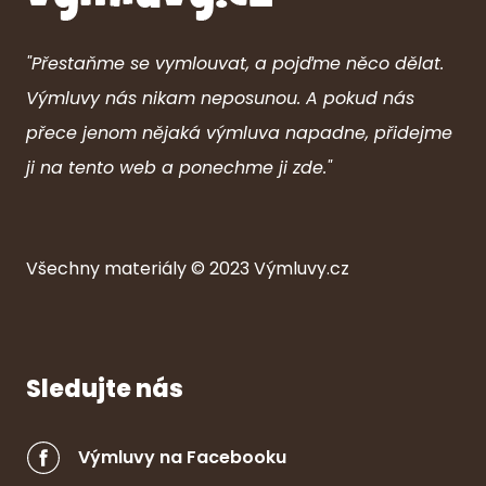
"Přestaňme se vymlouvat, a pojďme něco dělat.
Výmluvy nás nikam neposunou. A pokud nás
přece jenom nějaká výmluva napadne, přidejme
ji na tento web a ponechme ji zde."
Všechny ma
ter
iály © 2023
Výmluvy.cz
Sledujte nás
Výmluvy na Facebooku