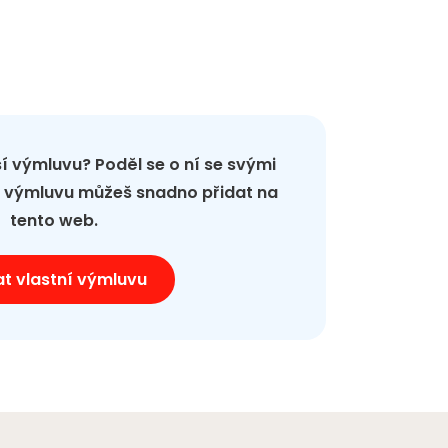
pší výmluvu? Poděl se o ní se svými
ou výmluvu můžeš snadno přidat na
tento web.
at vlastní výmluvu