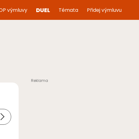
DUEL
OP výmluvy
Témata
Přidej výmluvu