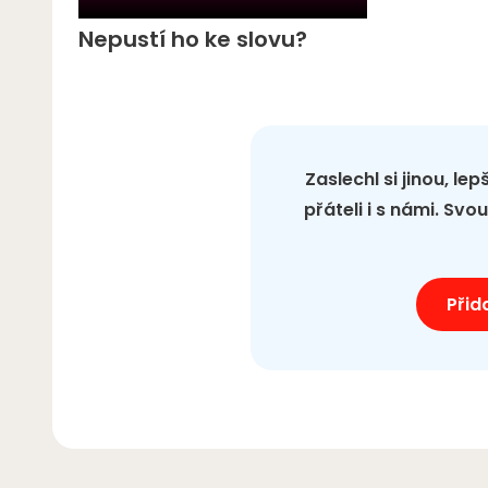
Nepustí ho ke slovu?
Zaslechl si jinou, le
přáteli i s námi. Sv
Přid