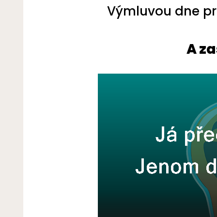
Výmluvou dne pro
A za