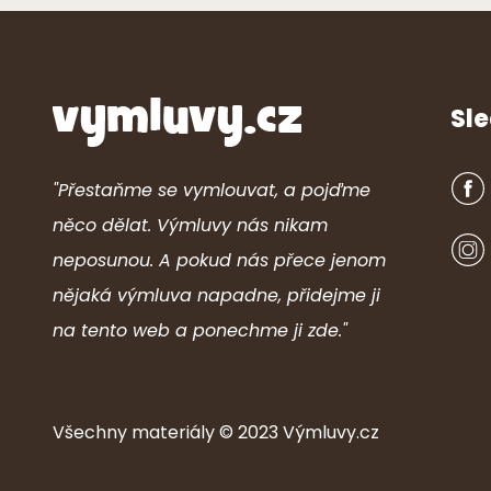
Sle
"Přestaňme se vymlouvat, a pojďme
něco dělat. Výmluvy nás nikam
neposunou. A pokud nás přece jenom
nějaká výmluva napadne, přidejme ji
na tento web a ponechme ji zde."
Všechny ma
ter
iály © 2023
Výmluvy.cz