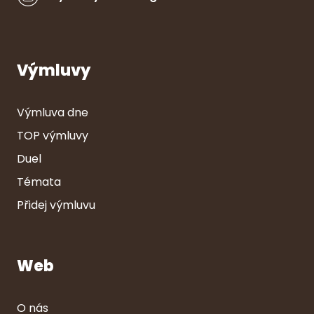
Výmluvy
Výmluva dne
TOP výmluvy
Duel
Témata
Přidej výmluvu
Web
O nás