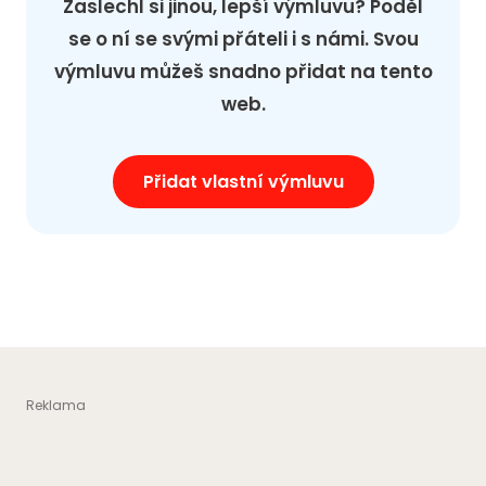
Zaslechl si jinou, lepší výmluvu? Poděl
se o ní se svými přáteli i s námi. Svou
výmluvu můžeš snadno přidat na tento
web.
Přidat vlastní výmluvu