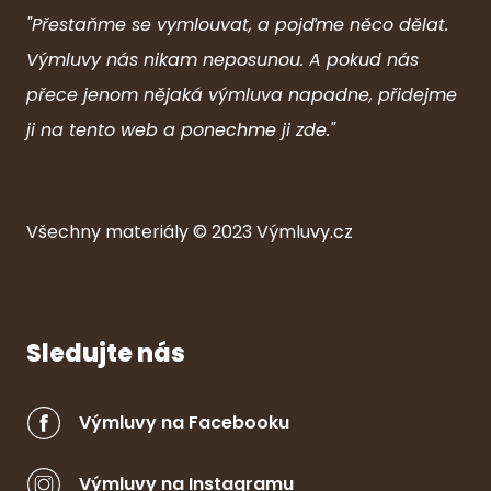
"Přestaňme se vymlouvat, a pojďme něco dělat.
Výmluvy nás nikam neposunou. A pokud nás
přece jenom nějaká výmluva napadne, přidejme
ji na tento web a ponechme ji zde."
Všechny ma
ter
iály © 2023
Výmluvy.cz
Sledujte nás
Výmluvy na Facebooku
Výmluvy na Instagramu