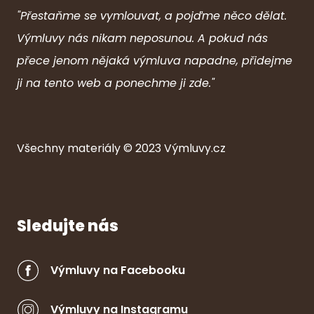
"Přestaňme se vymlouvat, a pojďme něco dělat.
Výmluvy nás nikam neposunou. A pokud nás
přece jenom nějaká výmluva napadne, přidejme
ji na tento web a ponechme ji zde."
Všechny ma
ter
iály © 2023
Výmluvy.cz
Sledujte nás
Výmluvy na Facebooku
Výmluvy na Instagramu