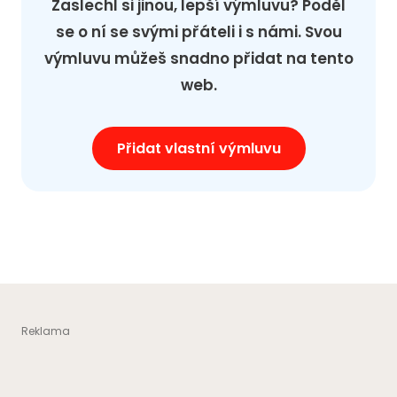
Zaslechl si jinou, lepší výmluvu? Poděl
se o ní se svými přáteli i s námi. Svou
výmluvu můžeš snadno přidat na tento
web.
Přidat vlastní výmluvu