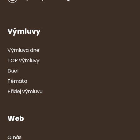
Výmluvy
Výmluva dne
TOP výmluvy
Duel
Témata
Přidej výmluvu
Web
O nás