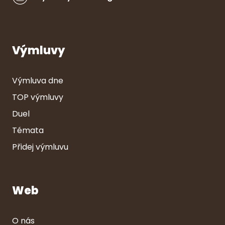
Výmluvy
Výmluva dne
TOP výmluvy
Duel
Témata
Přidej výmluvu
Web
O nás