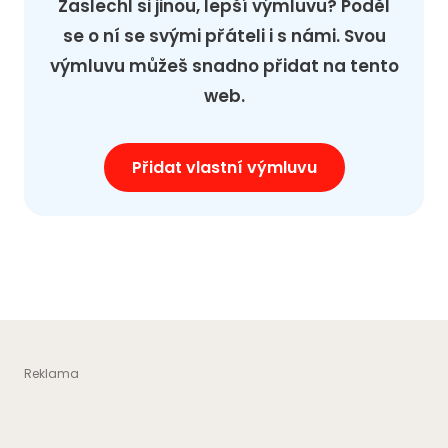
Zaslechl si jinou, lepší výmluvu? Poděl
se o ní se svými přáteli i s námi. Svou
výmluvu můžeš snadno přidat na tento
web.
Přidat vlastní výmluvu