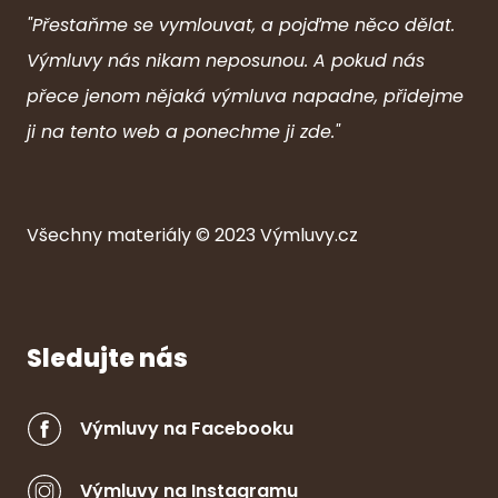
"Přestaňme se vymlouvat, a pojďme něco dělat.
Výmluvy nás nikam neposunou. A pokud nás
přece jenom nějaká výmluva napadne, přidejme
ji na tento web a ponechme ji zde."
Všechny ma
ter
iály © 2023
Výmluvy.cz
Sledujte nás
Výmluvy na Facebooku
Výmluvy na Instagramu