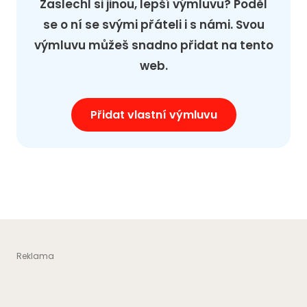
Zaslechl si jinou, lepší výmluvu? Poděl
se o ní se svými přáteli i s námi. Svou
výmluvu můžeš snadno přidat na tento
web.
Přidat vlastní výmluvu