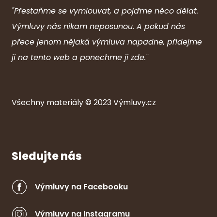
"Přestaňme se vymlouvat, a pojďme něco dělat.
Výmluvy nás nikam neposunou. A pokud nás
přece jenom nějaká výmluva napadne, přidejme
ji na tento web a ponechme ji zde."
Všechny ma
ter
iály © 2023
Výmluvy.cz
Sledujte nás
Výmluvy na Facebooku
Výmluvy na Instagramu