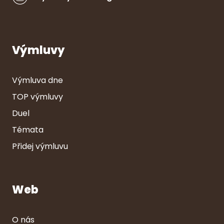
Výmluvy
Výmluva dne
TOP výmluvy
Duel
Témata
Přidej výmluvu
Web
O nás