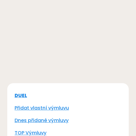
DUEL
Přidat vlastní výmluvu
Dnes přidané výmluvy
TOP Výmluvy