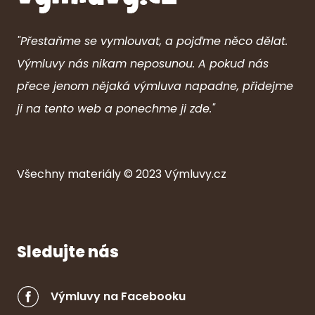
"Přestaňme se vymlouvat, a pojďme něco dělat.
Výmluvy nás nikam neposunou. A pokud nás
přece jenom nějaká výmluva napadne, přidejme
ji na tento web a ponechme ji zde."
Všechny ma
ter
iály © 2023
Výmluvy.cz
Sledujte nás
Výmluvy na Facebooku