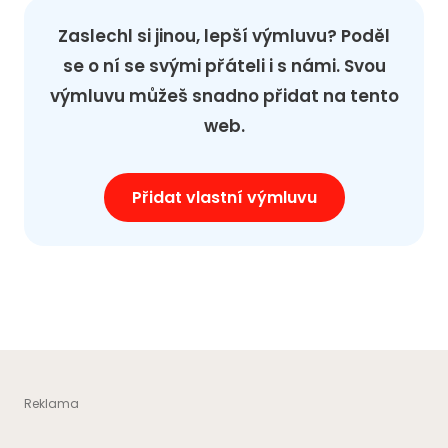
Zaslechl si jinou, lepší výmluvu? Poděl
se o ní se svými přáteli i s námi. Svou
výmluvu můžeš snadno přidat na tento
web.
Přidat vlastní výmluvu