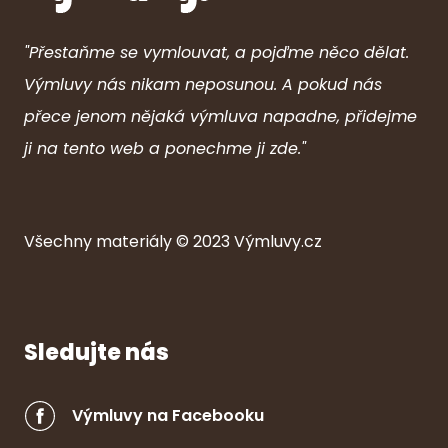
"Přestaňme se vymlouvat, a pojďme něco dělat.
Výmluvy nás nikam neposunou. A pokud nás
přece jenom nějaká výmluva napadne, přidejme
ji na tento web a ponechme ji zde."
Všechny ma
ter
iály © 2023
Výmluvy.cz
Sledujte nás
Výmluvy na Facebooku