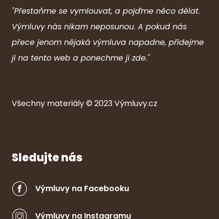
"Přestaňme se vymlouvat, a pojďme něco dělat.
Výmluvy nás nikam neposunou. A pokud nás
přece jenom nějaká výmluva napadne, přidejme
ji na tento web a ponechme ji zde."
Všechny ma
ter
iály © 2023
Výmluvy.cz
Sledujte nás
Výmluvy na Facebooku
Výmluvy na Instagramu