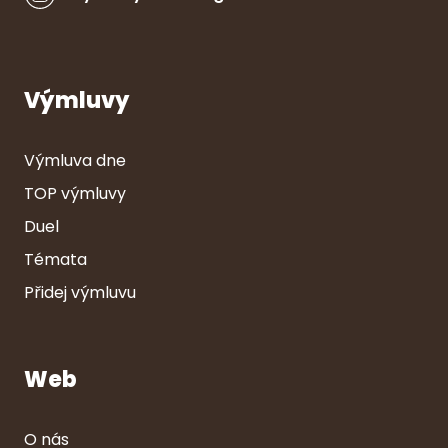
Výmluvy
Výmluva dne
TOP výmluvy
Duel
Témata
Přidej výmluvu
Web
O nás