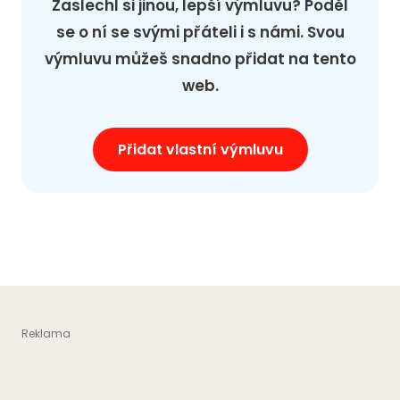
Zaslechl si jinou, lepší výmluvu? Poděl
se o ní se svými přáteli i s námi. Svou
výmluvu můžeš snadno přidat na tento
web.
Přidat vlastní výmluvu