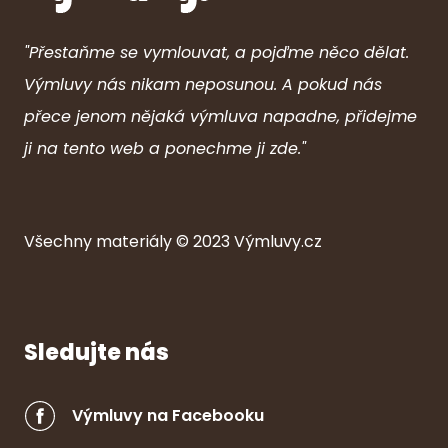
"Přestaňme se vymlouvat, a pojďme něco dělat.
Výmluvy nás nikam neposunou. A pokud nás
přece jenom nějaká výmluva napadne, přidejme
ji na tento web a ponechme ji zde."
Všechny ma
ter
iály © 2023
Výmluvy.cz
Sledujte nás
Výmluvy na Facebooku