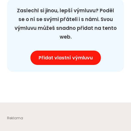
Zaslechl si jinou, lepší výmluvu? Poděl
se o ní se svými přáteli i s námi. Svou
výmluvu můžeš snadno přidat na tento
web.
Přidat vlastní výmluvu