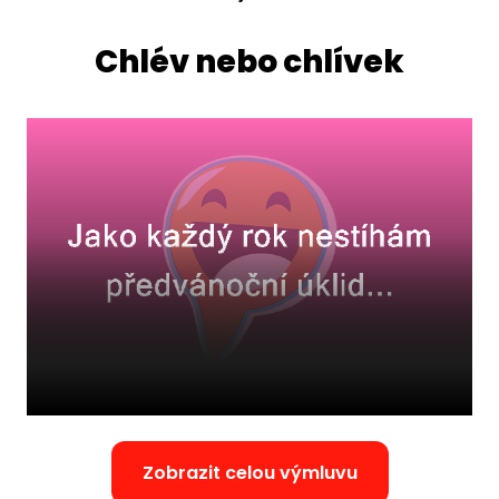
Chlév nebo chlívek
Zobrazit celou výmluvu