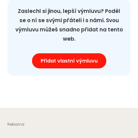
Zaslechl si jinou, lepší výmluvu? Poděl
se o ní se svými přáteli i s námi. Svou
výmluvu můžeš snadno přidat na tento
web.
Přidat vlastní výmluvu