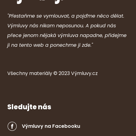
"Přestaňme se vymlouvat, a pojďme něco dělat.
Výmluvy nás nikam neposunou. A pokud nás
přece jenom nějaká výmluva napadne, přidejme
ji na tento web a ponechme ji zde."
Všechny ma
ter
iály © 2023
Výmluvy.cz
Sledujte nás
Výmluvy na Facebooku