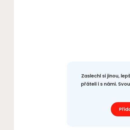
Zaslechl si jinou, le
přáteli i s námi. Sv
Přid