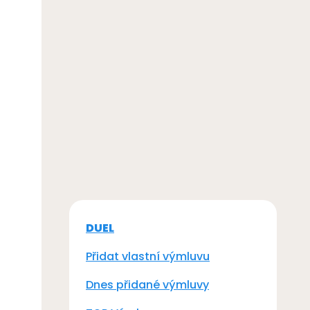
DUEL
Přidat vlastní výmluvu
Dnes přidané výmluvy