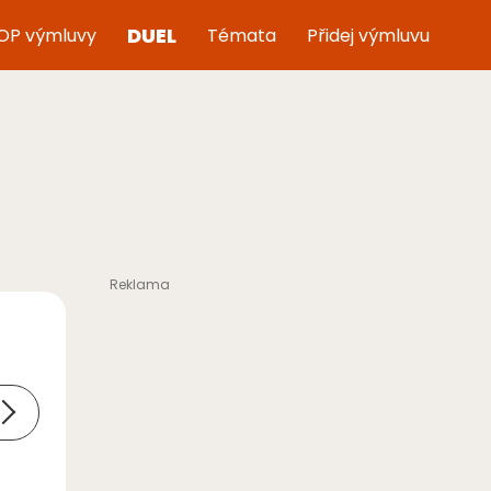
DUEL
OP výmluvy
Témata
Přidej výmluvu