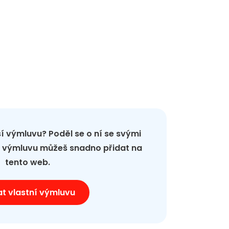
pší výmluvu? Poděl se o ní se svými
ou výmluvu můžeš snadno přidat na
tento web.
at vlastní výmluvu