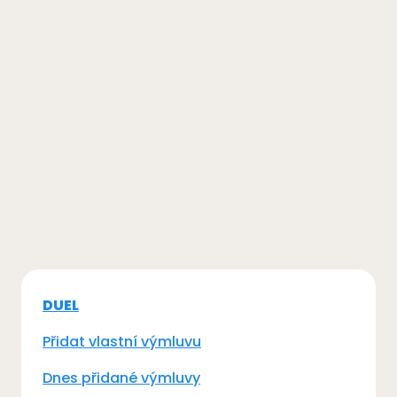
DUEL
Přidat vlastní výmluvu
Dnes přidané výmluvy