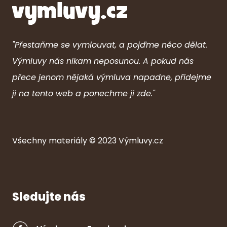
"Přestaňme se vymlouvat, a pojďme něco dělat.
Výmluvy nás nikam neposunou. A pokud nás
přece jenom nějaká výmluva napadne, přidejme
ji na tento web a ponechme ji zde."
Všechny ma
ter
iály © 2023
Výmluvy.cz
Sledujte nás