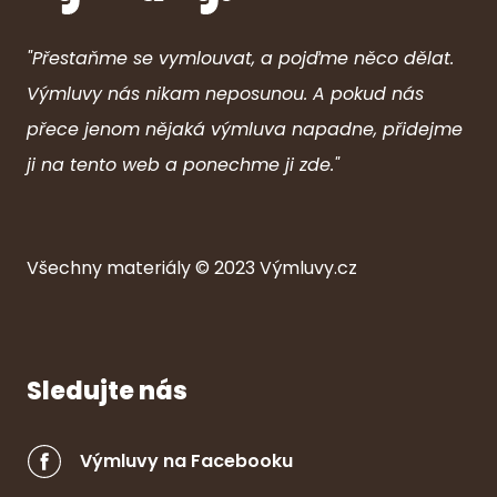
"Přestaňme se vymlouvat, a pojďme něco dělat.
Výmluvy nás nikam neposunou. A pokud nás
přece jenom nějaká výmluva napadne, přidejme
ji na tento web a ponechme ji zde."
Všechny ma
ter
iály © 2023
Výmluvy.cz
Sledujte nás
Výmluvy na Facebooku