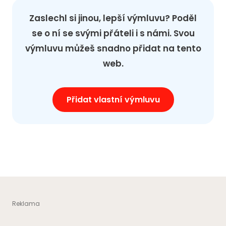
Zaslechl si jinou, lepší výmluvu? Poděl
se o ní se svými přáteli i s námi. Svou
výmluvu můžeš snadno přidat na tento
web.
Přidat vlastní výmluvu