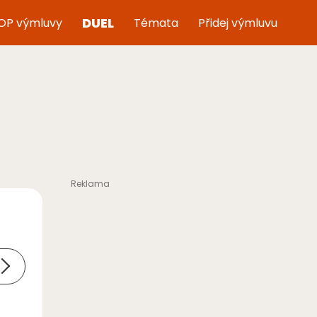
DUEL
OP výmluvy
Témata
Přidej výmluvu