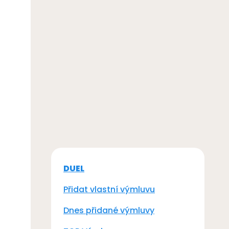
DUEL
Přidat vlastní výmluvu
Dnes přidané výmluvy