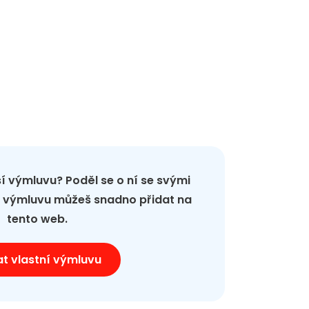
pší výmluvu? Poděl se o ní se svými
ou výmluvu můžeš snadno přidat na
tento web.
at vlastní výmluvu