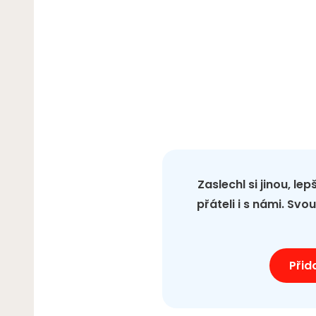
Zaslechl si jinou, le
přáteli i s námi. Sv
Přid