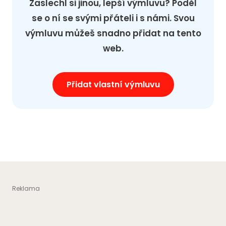
Zaslechl si jinou, lepší výmluvu? Poděl
se o ní se svými přáteli i s námi. Svou
výmluvu můžeš snadno přidat na tento
web.
Přidat vlastní výmluvu