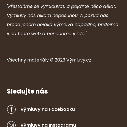
"Přestaňme se vymlouvat, a pojďme něco dělat.
Výmluvy nás nikam neposunou. A pokud nás
přece jenom nějaká výmluva napadne, přidejme
ji na tento web a ponechme ji zde."
Všechny ma
ter
iály © 2023
Výmluvy.cz
Sledujte nás
Výmluvy na Facebooku
Výmluvy na Instagramu