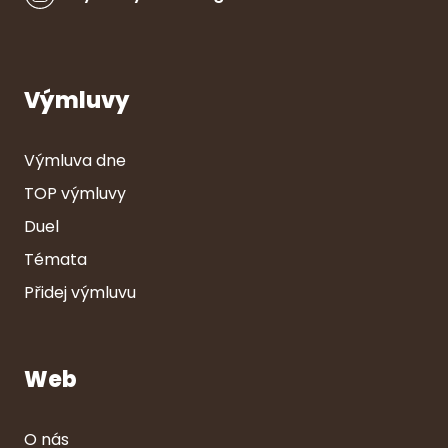
Výmluvy
Výmluva dne
TOP výmluvy
Duel
Témata
Přidej výmluvu
Web
O nás