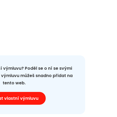
pší výmluvu? Poděl se o ní se svými
ou výmluvu můžeš snadno přidat na
tento web.
at vlastní výmluvu