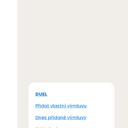
DUEL
Přidat vlastní výmluvu
Dnes přidané výmluvy