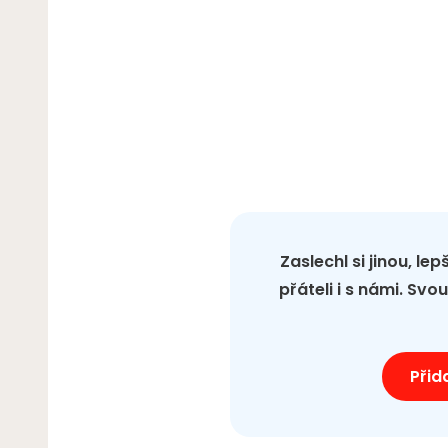
Zaslechl si jinou, le
přáteli i s námi. Sv
Přid