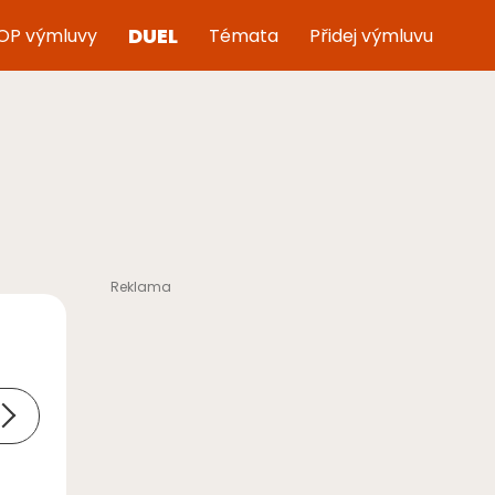
DUEL
OP výmluvy
Témata
Přidej výmluvu