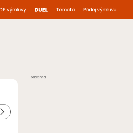
DUEL
OP výmluvy
Témata
Přidej výmluvu