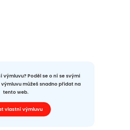
pší výmluvu? Poděl se o ní se svými
ou výmluvu můžeš snadno přidat na
tento web.
at vlastní výmluvu