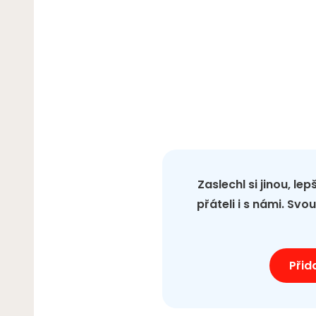
Zaslechl si jinou, le
přáteli i s námi. Sv
Přid