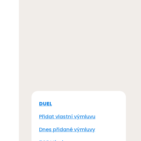
DUEL
Přidat vlastní výmluvu
Dnes přidané výmluvy