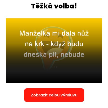
Těžká volba!
Zobrazit celou výmluvu