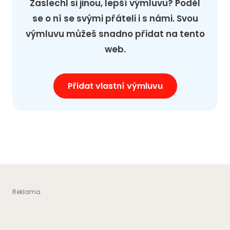
Zaslechl si jinou, lepší výmluvu? Poděl
se o ní se svými přáteli i s námi. Svou
výmluvu můžeš snadno přidat na tento
web.
Přidat vlastní výmluvu