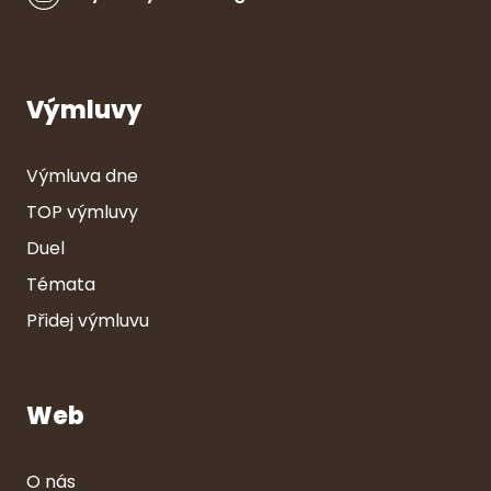
Výmluvy
Výmluva dne
TOP výmluvy
Duel
Témata
Přidej výmluvu
Web
O nás