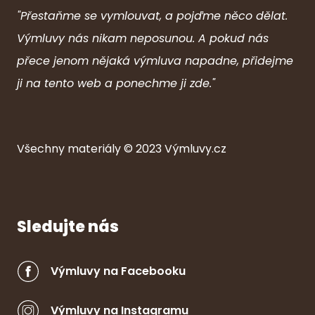
"Přestaňme se vymlouvat, a pojďme něco dělat.
Výmluvy nás nikam neposunou. A pokud nás
přece jenom nějaká výmluva napadne, přidejme
ji na tento web a ponechme ji zde."
Všechny ma
ter
iály © 2023
Výmluvy.cz
Sledujte nás
Výmluvy na Facebooku
Výmluvy na Instagramu