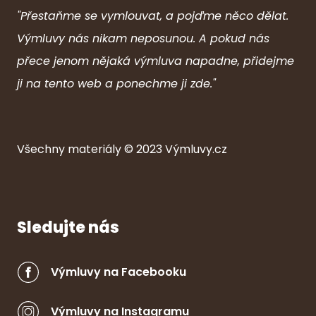
"Přestaňme se vymlouvat, a pojďme něco dělat.
Výmluvy nás nikam neposunou. A pokud nás
přece jenom nějaká výmluva napadne, přidejme
ji na tento web a ponechme ji zde."
Všechny ma
ter
iály © 2023
Výmluvy.cz
Sledujte nás
Výmluvy na Facebooku
Výmluvy na Instagramu