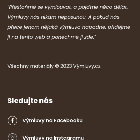
"Přestaňme se vymlouvat, a pojďme něco dělat.
Výmluvy nás nikam neposunou. A pokud nás
přece jenom nějaká výmluva napadne, přidejme
ji na tento web a ponechme ji zde."
Všechny ma
ter
iály © 2023
Výmluvy.cz
Sledujte nás
Výmluvy na Facebooku
Výmluvy na Instagramu