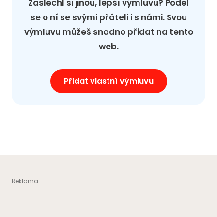
Zaslechl si jinou, lepší výmluvu? Poděl
se o ní se svými přáteli i s námi. Svou
výmluvu můžeš snadno přidat na tento
web.
Přidat vlastní výmluvu