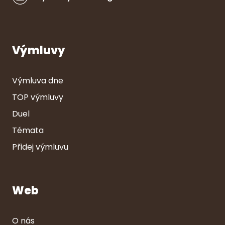
Výmluvy
Výmluva dne
TOP výmluvy
Duel
Témata
Přidej výmluvu
Web
O nás