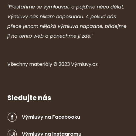
"Přestaňme se vymlouvat, a pojďme něco dělat.
Výmluvy nás nikam neposunou. A pokud nás
přece jenom nějaká výmluva napadne, přidejme
ji na tento web a ponechme ji zde."
Všechny ma
ter
iály © 2023
Výmluvy.cz
Sledujte nás
Výmluvy na Facebooku
Výmluvy na Instagramu