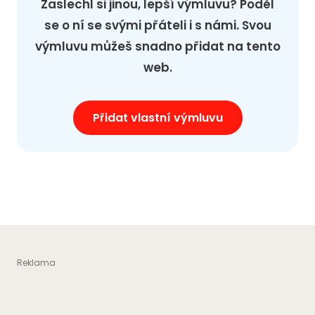
Zaslechl si jinou, lepší výmluvu? Poděl
se o ní se svými přáteli i s námi. Svou
výmluvu můžeš snadno přidat na tento
web.
Přidat vlastní výmluvu