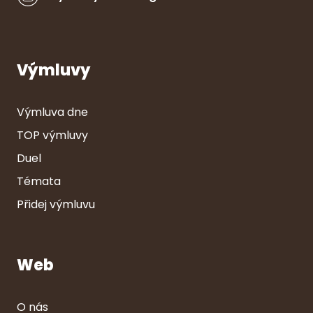
Výmluvy
Výmluva dne
TOP výmluvy
Duel
Témata
Přidej výmluvu
Web
O nás