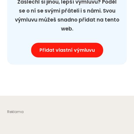
Zaslechl si jinou, lepší výmluvu? Poděl
se o ní se svými přáteli i s námi. Svou
výmluvu můžeš snadno přidat na tento
web.
Přidat vlastní výmluvu