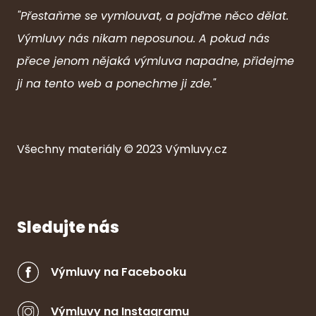
"Přestaňme se vymlouvat, a pojďme něco dělat.
Výmluvy nás nikam neposunou. A pokud nás
přece jenom nějaká výmluva napadne, přidejme
ji na tento web a ponechme ji zde."
Všechny ma
ter
iály © 2023
Výmluvy.cz
Sledujte nás
Výmluvy na Facebooku
Výmluvy na Instagramu