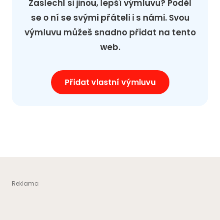
Zaslechl si jinou, lepší výmluvu? Poděl
se o ní se svými přáteli i s námi. Svou
výmluvu můžeš snadno přidat na tento
web.
Přidat vlastní výmluvu