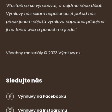
"Přestaňme se vymlouvat, a pojďme něco dělat.
Výmluvy nás nikam neposunou. A pokud nás
přece jenom nějaká výmluva napadne, přidejme
ji na tento web a ponechme ji zde."
Všechny ma
ter
iály © 2023
Výmluvy.cz
Sledujte nás
Výmluvy na Facebooku
Výmluvy na Instagramu