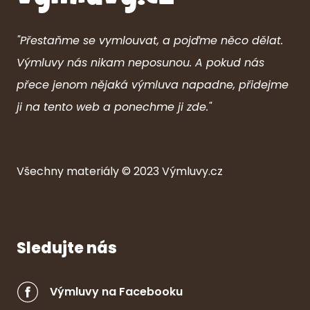
"Přestaňme se vymlouvat, a pojďme něco dělat.
Výmluvy nás nikam neposunou. A pokud nás
přece jenom nějaká výmluva napadne, přidejme
ji na tento web a ponechme ji zde."
Všechny ma
ter
iály © 2023
Výmluvy.cz
Sledujte nás
Výmluvy na Facebooku