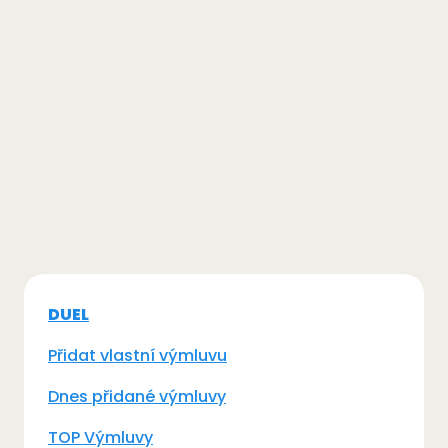
DUEL
Přidat vlastní výmluvu
Dnes přidané výmluvy
TOP Výmluvy